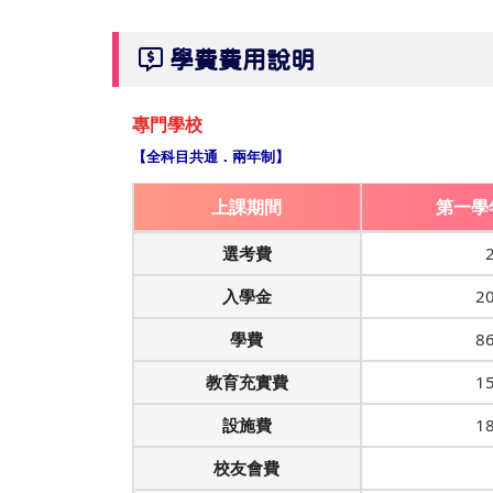
學費費用說明
專門學校
【全科目共通．兩年制】
上課期間
第一學
選考費
入學金
2
學費
8
教育充實費
1
設施費
1
校友會費