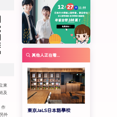
其他人正在看...
立東
術及
、作
東京JaLS日本語學校
另外