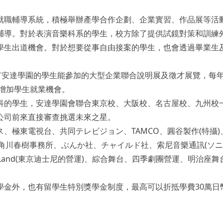
就職輔導系統，積極舉辦產學合作企劃、企業實習、作品展等活
輔導。對於表演音樂科系的學生，校方除了提供試鏡對策和訓練
學生出道機會。對於想要從事自由接案的學生，也會透過畢業生
有安達學園的學生能參加的大型企業聯合說明展及徵才展覽，每
，增加學生就業機會。
科的學生，安達學園會聯合東京校、大阪校、名古屋校、九州校
公司前來直接審查挑選未來之星。
ス、極東電視台、共同テレビジョン、TAMCO、圓谷製作(特攝)
、角川春樹事務所、ぶんか社、チャイルド社、索尼音樂通訊(ソ
l Land(東京迪士尼的營運)、綜合舞台、四季劇團營運、明治座舞
學金外，也有留學生特別獎學金制度，最高可以折抵學費30萬日