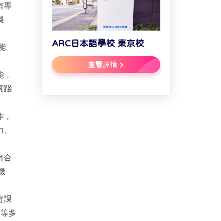
有專
製
ARC日本語學校 東京校
能
查看詳情
能，
實踐
作，
力、
有合
機
育課
秀等多