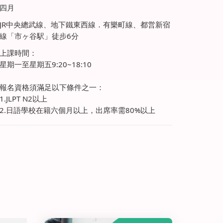
四月
JR中央總武線、地下鐵東西線．有樂町線、都営新宿
線「市ヶ谷駅」徒步6分
上課時間：
星期一至星期五9:20~18:10
報名資格須滿足以下條件之一：
1.JLPT N2以上
2.日語學校在籍六個月以上，出席率需80%以上