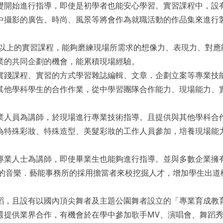
礎開始進行指導，即使是初學者也能安心學習。實習課程中，設
中攝影的廣告、時尚、風景等將會作為就職活動的作品集來進行
時以上的實習課程，能夠磨練現場所需求的想像力、表現力、對應
業的共同企劃的機會，能累積現場經驗。
實踐課程、實習的方式學習雜誌編輯、文章．企劃立案等專業技
其他學科學生的合作作業，從中學習團隊合作能力、現場能力、
業人員為講師，於現場進行專業技術指導。且提供與其他學科合
為特殊彩妝、特殊造型、美髮彩妝的工作人員參加，培養現場能
專業人士為講師，即使畢業生也能夠進行指導。並與多數企業擁
以上的音樂．藝能事務所的採用擔當者來校挖掘人才，增加學生出道
蹈，且設有以國內頂尖舞者及主題公園舞者設立的「專業育成教
還提供業界合作，有機會於在學中參加歌手MV、演唱會、舞蹈