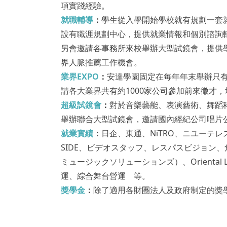
項實踐經驗。
就職輔導
：
學生從入學開始學校就有規劃一套
設有職涯規劃中心，提供就業情報和個別諮詢
另會邀請各事務所來校舉辦大型試鏡會，提供
界人脈推薦工作機會。
業界EXPO
：
安達學園固定在每年年末舉辦只
請各大業界共有約1000家公司參加前來徵才
超級試鏡會
：
對於音樂藝能、表演藝術、舞蹈
舉辦聯合大型試鏡會，邀請國內經紀公司唱片
就業實績
：
日企、東通、NiTRO、ニユーテレ
SIDE、ビデオスタッフ、レスパスビジョン
ミュージックソリューションズ）、Orienta
運、綜合舞台營運 等。
獎學金
：
除了適用各財團法人及政府制定的獎