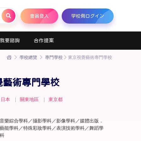
會員登入
学校側ログイン
我要諮詢
合作提案
學校總覽
專門學校
東京視覺藝術專門學校
覺藝術專門學校
日本
｜
關東地區
｜
東京都
音樂綜合學科／攝影學科／影像學科／媒體出版．
藝能學科／特殊彩妝學科／表演技術學科／舞蹈學
科