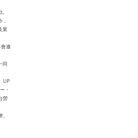
動。
外，
及業
年會邀
一同
、UP
ニー・
台營
幣。