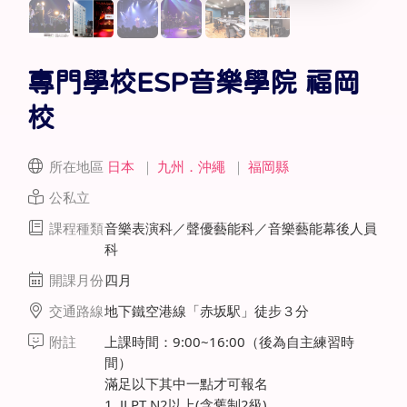
專門學校ESP音樂學院 福岡
校
所在地區
日本
｜
九州．沖繩
｜
福岡縣
公私立
課程種類
音樂表演科／聲優藝能科／音樂藝能幕後人員
科
開課月份
四月
交通路線
地下鐵空港線「赤坂駅」徒步３分
附註
上課時間：9:00~16:00（後為自主練習時
間）
滿足以下其中一點才可報名
1. JLPT N2以上(含舊制2級)