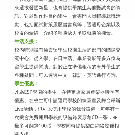
來選拔發掘新星，也會提供畢業生其他甄試會的資
訊。對於製作科目的學生，會專門人員輔導就職活
動，包括面試對策履歷書書寫等，透過母企業以及
校友的牽線，介紹多種職缺去爭取就職的機會。
生活支援：
校內特別設有負責留學生校園生活的部門的國際交
流中心。從入學、在日生活、畢業發展等多方位為
留學生提供幫助。對於正在準備報考的海外學生的
各種疑問，可以透過中文・韓語・英語進行咨詢。
學生優惠：
凡為ESP學園的學生，在特定店家購買樂器時享有
優惠。在校生可申請運用學校的練團室及舞台舉辦
Live活動，也可以使用學校的錄音設備。每年有一
次機會免費運用學校的設備錄製原創CD一張，並
最多可翻錄100張，學校同時提供樂曲網絡發佈相
關支援。