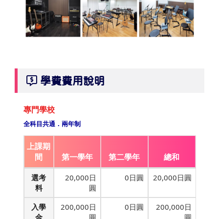
學費費用說明
專門學校
全科目共通．兩年制
上課期
間
第一學年
第二學年
總和
選考
20,000日
0日圓
20,000日圓
料
圓
入學
200,000日
0日圓
200,000日
金
圓
圓