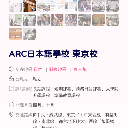
ARC日本語學校 東京校
所在地區
日本
｜
關東地區
｜
東京都
公私立
私立
課程種類
長期課程、短期課程、商務日語課程、大學院
升學課程、準備教育課程
開課月份
四月、十月
交通路線
JR中央・総武線、東京メトロ東西線・有楽町
線・南北線、都営地下鉄大江戸線「飯田橋
駅」徒步8分