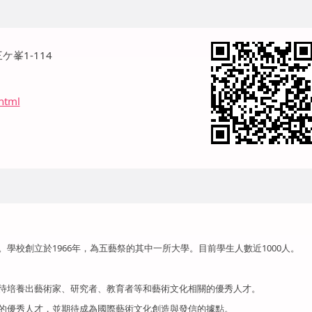
ケ峯1-114
.html
學校創立於1966年，為五藝祭的其中一所大學。目前學生人數近1000人。
期待培養出藝術家、研究者、教育者等和藝術文化相關的優秀人才。
界的優秀人才，並期待成為國際藝術文化創造與發信的據點。