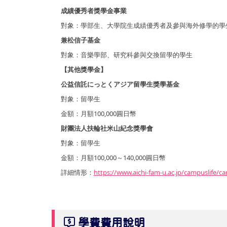
成績優秀者獎學金事業
對象：學部生、大學院生成績優秀者及參與海外修學的學
兼松信子基金
對象：音樂學部、研究科參與交換留學的學生
【其他獎學金】
公益信託にっとくアジア留學生獎學基金
對象：留學生
金額：月額100,000圓日幣
財團法人扶輪社米山紀念獎學會
對象：留學生
金額：月額100,000～140,000圓日幣
詳細情形：
https://www.aichi-fam-u.ac.jp/campuslife/c
學費費用說明