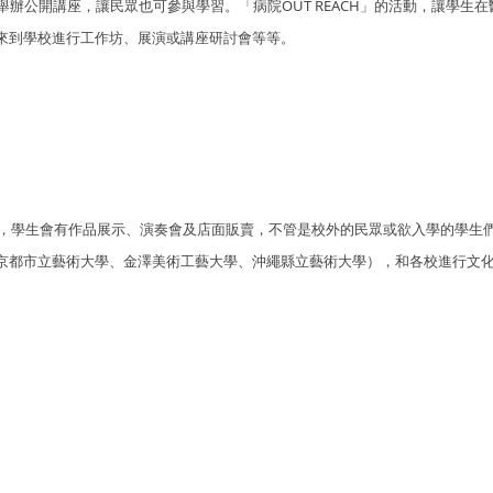
辦公開講座，讓民眾也可參與學習。「病院OUT REACH」的活動，讓學生在
來到學校進行工作坊、展演或講座研討會等等。
祭，學生會有作品展示、演奏會及店面販賣，不管是校外的民眾或欲入學的學生
京都市立藝術大學、金澤美術工藝大學、沖繩縣立藝術大學），和各校進行文