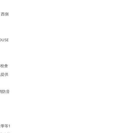
，西側
USE
學校會
也提供
消防音
學等1