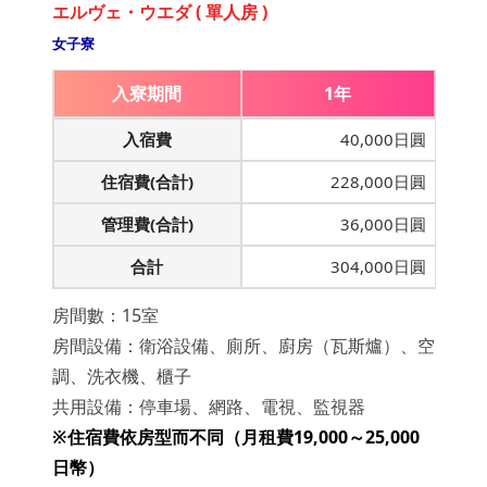
エルヴェ・ウエダ ( 單人房 )
女子寮
入寮期間
1年
入宿費
40,000日圓
住宿費(合計)
228,000日圓
管理費(合計)
36,000日圓
合計
304,000日圓
房間數：15室
房間設備：衛浴設備、廁所、廚房（瓦斯爐）、空
調、洗衣機、櫃子
共用設備：停車場、網路、電視、監視器
※住宿費依房型而不同（月租費19,000～25,000
日幣）