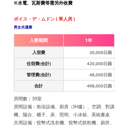
※水電、瓦斯費等需另外收費
ボイス・デ・ムドン ( 單人房 )
男女共通寮
入寮期間
1年
入宿費
30,000日圓
住宿費(合計)
420,000日圓
管理費(合計)
48,000日圓
合計
498,000日圓
房間數：39室
房間設備：衛浴設備、廚房（IH爐）、空調、對講
機、陽台、櫃子、床、照明、小冰箱、系統書桌
共用設備：投幣式洗衣機、投幣式烘乾機、廁所、