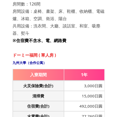
房間數：126間
房間設備：桌椅、書架、床、鞋櫃、收納櫃、電磁
爐、冰箱、空調、衛浴、陽台
共用設備：洗衣間、大廳、談話室、和室、吸塵
器、熨斗
※住宿費不含水
、
電、網路費
ドーミー福岡 ( 單人房 )
九州大學（合作公寓）
入寮期間
1年
火災保險費(合計)
3,000日圓
清掃費
15,000日圓
住宿費(合計)
492,000日圓
水電費(合計)
77,760日圓