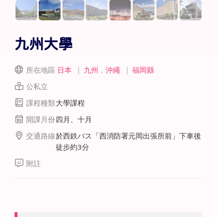
九州大學
所在地區
日本
｜
九州．沖繩
｜
福岡縣
公私立
課程種類
大學課程
開課月份
四月、十月
交通路線
於西鉄バス「西消防署元岡出張所前」下車後
徒步約3分
附註