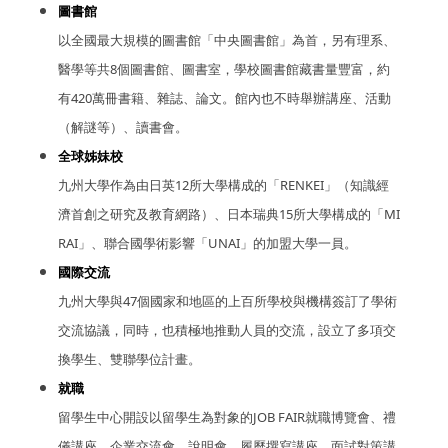
圖書館
以全國最大規模的圖書館「中央圖書館」為首，另有理系、
醫學等共8個圖書館、圖書室，學校圖書館藏書量豐富，約
有420萬冊書籍、雜誌、論文。館內也不時舉辦講座、活動
（解謎等）、讀書會。
全球姊妹校
九州大學作為由日英12所大學構成的「RENKEI」（知識經
濟首創之研究及教育網路）、日本瑞典15所大學構成的「MI
RAI」、聯合國學術影響「UNAI」的加盟大學一員。
國際交流
九州大學與47個國家和地區的上百所學校與機構簽訂了學術
交流協議，同時，也積極地推動人員的交流，設立了多項交
換學生、雙聯學位計畫。
就職
留學生中心開設以留學生為對象的JOB FAIR就職博覽會、禮
儀講座、企業交流會、說明會、履歷撰寫講座、面試對策講