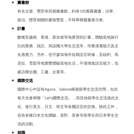
圖書館
有名古屋、豐田等四個圖書館，約有105萬冊藏書，法學、
政治、體育相關的書籍豐富，不時舉辦藏書展示會。
計畫
數種至越南、香港、新加坡等地實習的計畫，體驗當地旅行
社的業務、採訪、
與該國大學生交流等，培養溝通能力及文
化適應力。另外，也可參加海外短期語言研修，至
紐約、馬
尼拉、雪梨等地實際體驗當地生活，
不僅增進語言能力，也
參訪聯合國、工廠、企業等。
國際交流
國際中心中設有Agora、Salone兩個留學生交流空間，在此
每天也會舉辦「Let’s國際交流」，與其他留學生交流彼此文
化、進行英文、日文、韓文等各國語言的交換。除此之外，
也有各種日本文化體驗、派對、茶會等留學生與日本學生交
流的活動。
就職