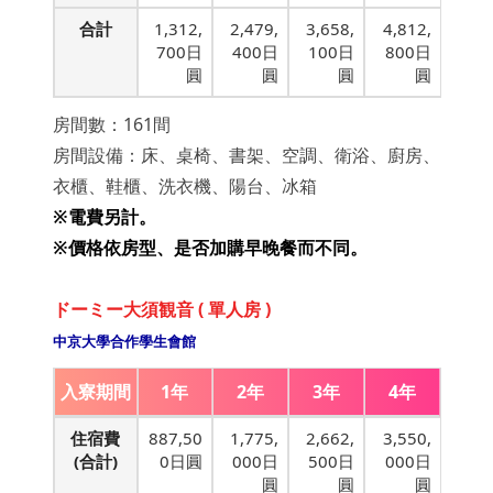
合計
1,312,
2,479,
3,658,
4,812,
700日
400日
100日
800日
圓
圓
圓
圓
房間數：161間
房間設備：床、桌椅、書架、空調、衛浴、廚房、
衣櫃、鞋櫃、洗衣機、陽台、冰箱
※
電費另計。
※價格依房型、
是否
加購早晚餐而不同。
ドーミー大須観音 ( 單人房 )
中京大學合作學生會館
入寮期間
1年
2年
3年
4年
住宿費
887,50
1,775,
2,662,
3,550,
(合計)
0日圓
000日
500日
000日
圓
圓
圓