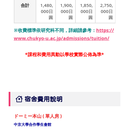
合計
1,480,
1,900,
1,850,
2,750,
000日
000日
000日
000日
圓
圓
圓
圓
※收費標準依研究科不同，詳細請參考：
https://
www.chukyo-u.ac.jp/admissions/tuition/
*課程和費用異動以學校實際公佈為準*
宿舍費用說明
ドーミー本山 ( 單人房 )
中京大學合作學生會館