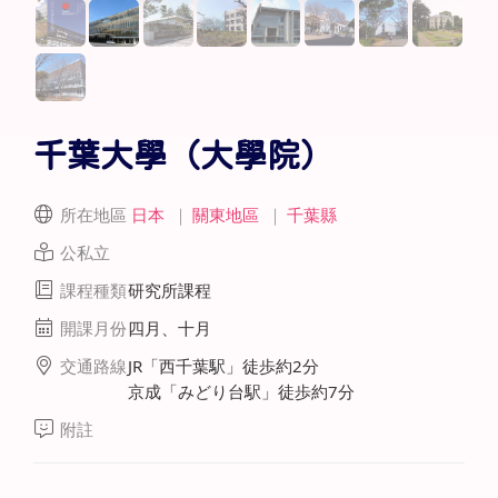
千葉大學（大學院）
所在地區
日本
｜
關東地區
｜
千葉縣
公私立
課程種類
研究所課程
開課月份
四月、十月
交通路線
JR「西千葉駅」徒歩約2分
京成「みどり台駅」徒歩約7分
附註