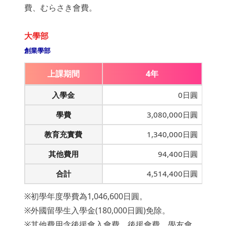
費、むらさき會費。
大學部
創業學部
上課期間
4年
入學金
0日圓
學費
3,080,000日圓
教育充實費
1,340,000日圓
其他費用
94,400日圓
合計
4,514,400日圓
※初學年度學費為1,046,600日圓。
※外國留學生入學金(180,000日圓)免除。
※其他費用含後援會入會費、後援會費、學友會