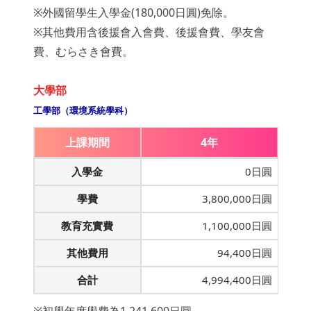
※外國留學生入學金(180,000日圓)免除。
※其他費用含後援會入會費、後援會費、學友會
費、むらさき會費。
大學部
工學部（環境系統學科）
上課期間
4年
入學金
0日圓
學費
3,800,000日圓
教育充實費
1,100,000日圓
其他費用
94,400日圓
合計
4,994,400日圓
※初學年度學費為1,241,600日圓。