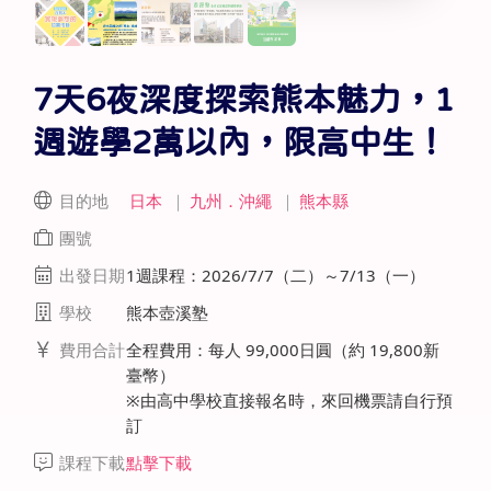
7天6夜深度探索熊本魅力，1
週遊學2萬以內，限高中生！
目的地
日本
｜
九州．沖繩
｜
熊本縣
團號
出發日期
1週課程：2026/7/7（二）～7/13（一）
學校
熊本壺溪塾
費用合計
全程費用：每人 99,000日圓（約 19,800新
臺幣）
※由高中學校直接報名時，來回機票請自行預
訂
課程下載
點擊下載