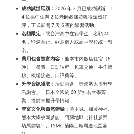
成功試辦延續：
2026 年 2 月已成功試辦，1
4 位高中生與 2 位老師參加並獲得熱烈好
評，正式展開 7 天 6 夜的學習活動。
名額限定：
限台灣高中在籍學生，名額 40
名，額滿為止。歡迎個人或高中學校統一報
名。
費用包含豐富內容：
熊本市內飯店住宿（6
晚）、餐費、日語課程、包車交通、手作體
驗、機場接送、口譯費等。
升學資訊獲取：
活動內含「壺溪塾大學升學
諮詢會」，日本全國約 60 所知名大學齊
聚，提前掌握升學情報。
豐富文化與自然體驗：
熊本城、加藤神社、
熊本大學校園參訪、阿蘇地區（神社參拜、
騎馬體驗）、TSMC 菊陽工廠周邊地區參
訪。