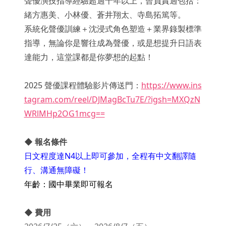
聲優演技指導經驗超過十年以上，曾負責過包括：
緒方惠美、小林優、蒼井翔太、寺島拓篤等。
系統化聲優訓練＋沈浸式角色塑造＋業界錄製標準
指導，無論你是響往成為聲優，或是想提升日語表
達能力，這堂課都是你夢想的起點！
2025 聲優課程體驗影片傳送門：
https://www.ins
tagram.com/reel/DJMagBcTu7E/?igsh=MXQzN
WRlMHp2OG1mcg==
◆ 報名條件
日文程度達N4以上即可參加，全程有中文翻譯隨
行、溝通無障礙！
年齡：國中畢業即可報名
◆ 費用