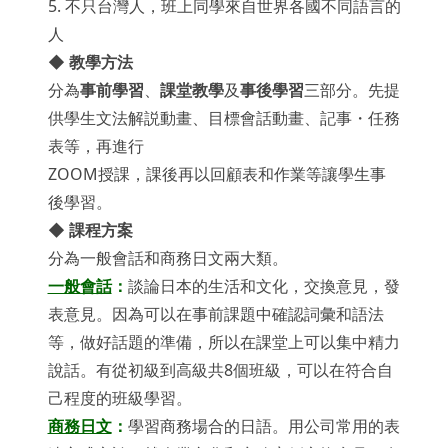
5. 不只台灣人，班上同學來自世界各國不同語言的
人
◆ 教學方法
分為
事前學習
、
課堂教學
及
事後學習
三部分。先提
供學生文法解説動畫、目標會話動畫、記事・任務
表等，再進行
ZOOM授課，課後再以回顧表和作業等讓學生事
後學習。
◆ 課程方案
分為一般會話和商務日文兩大類。
一般會話
：
談論日本的生活和文化，交換意見，發
表意見。因為可以在事前課題中確認詞彙和語法
等，做好話題的準備，所以在課堂上可以集中精力
說話。有從初級到高級共8個班級，可以在符合自
己程度的班級學習。
商務日文
：
學習商務場合的日語。用公司常用的表